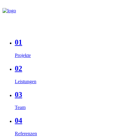
01
Projekte
02
Leistungen
03
Team
04
Referenzen