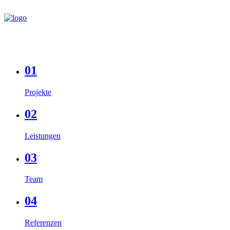
01
Projekte
02
Leistungen
03
Team
04
Referenzen