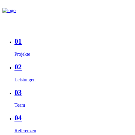
01
Projekte
02
Leistungen
03
Team
04
Referenzen