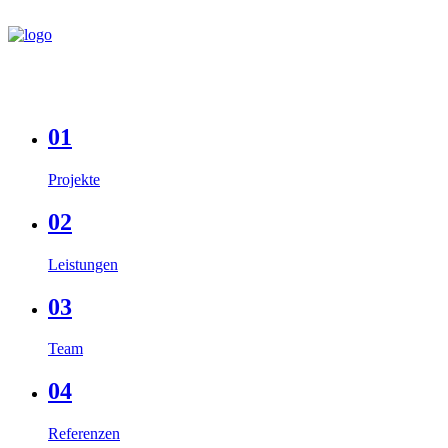
01
Projekte
02
Leistungen
03
Team
04
Referenzen