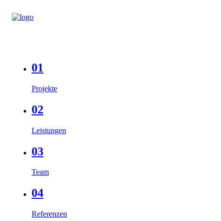
01
Projekte
02
Leistungen
03
Team
04
Referenzen